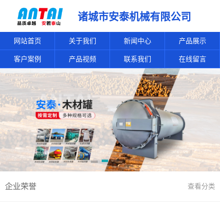
诸城市安泰机械有限公司
网站首页
关于我们
新闻中心
产品展示
客户案例
产品视频
联系我们
在线留言
企业荣誉
查看分类