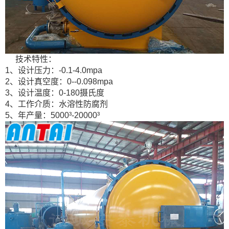
技术特性：
1、设计压力：
-0.1-4.0mpa
2、设计真空度：
0--0.098mpa
3、设计温度：
0-180
摄氏度
4、工作介质：水溶性防腐剂
5、年产量：
5000³-20000³