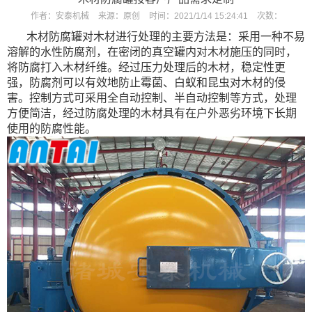
作者：
安泰机械
来源：
原创
时间：
2021/1/14 15:24:41
次数：
木材防腐罐对木材进行处理的主要方法是：采用一种不易
溶解的水性防腐剂，在密闭的真空罐内对木材施压的同时，
将防腐打入木材纤维。经过压力处理后的木材，稳定性更
强，防腐剂可以有效地防止霉菌、白蚁和昆虫对木材的侵
害。控制方式可采用全自动控制、半自动控制等方式，处理
方便简洁，经过防腐处理的木材具有在户外恶劣环境下长期
使用的防腐性能。